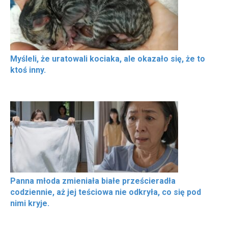
Myśleli, że uratowali kociaka, ale okazało się, że to
ktoś inny.
Panna młoda zmieniała białe prześcieradła
codziennie, aż jej teściowa nie odkryła, co się pod
nimi kryje.