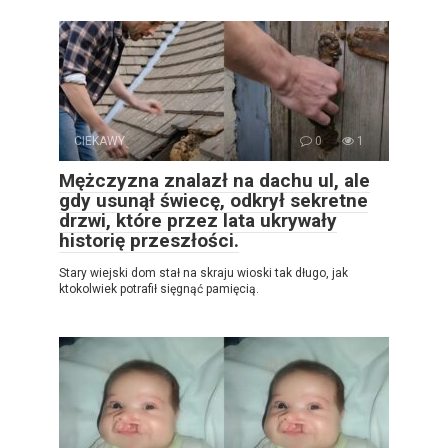
CIEKAWY
0
1
Mężczyzna znalazł na dachu ul, ale
gdy usunął świecę, odkrył sekretne
drzwi, które przez lata ukrywały
historię przeszłości.
Stary wiejski dom stał na skraju wioski tak długo, jak
ktokolwiek potrafił sięgnąć pamięcią.