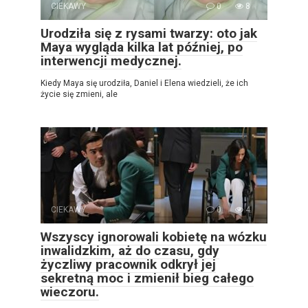
CIEKAWY
0
8
Urodziła się z rysami twarzy: oto jak
Maya wygląda kilka lat później, po
interwencji medycznej.
Kiedy Maya się urodziła, Daniel i Elena wiedzieli, że ich
życie się zmieni, ale
CIEKAWY
0
4
Wszyscy ignorowali kobietę na wózku
inwalidzkim, aż do czasu, gdy
życzliwy pracownik odkrył jej
sekretną moc i zmienił bieg całego
wieczoru.