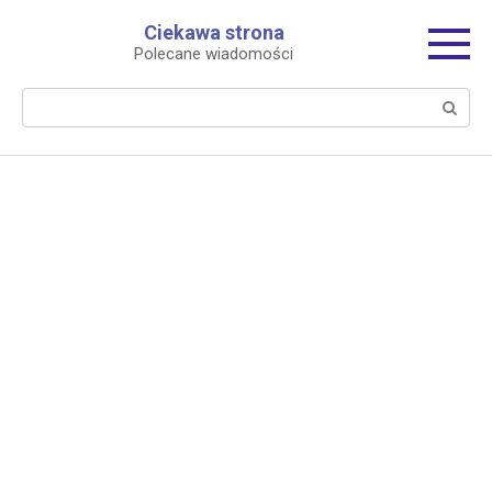
Перейти
Ciekawa strona
к
Polecane wiadomości
контенту
Поиск: