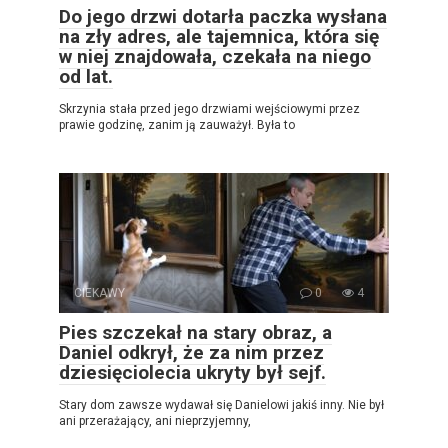
Do jego drzwi dotarła paczka wysłana
na zły adres, ale tajemnica, która się
w niej znajdowała, czekała na niego
od lat.
Skrzynia stała przed jego drzwiami wejściowymi przez
prawie godzinę, zanim ją zauważył. Była to
CIEKAWY
0
4
Pies szczekał na stary obraz, a
Daniel odkrył, że za nim przez
dziesięciolecia ukryty był sejf.
Stary dom zawsze wydawał się Danielowi jakiś inny. Nie był
ani przerażający, ani nieprzyjemny,