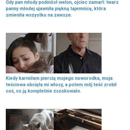
Gdy pan młody podniósł welon, ojciec zamarł: twarz
panny młodej ujawniła piękną tajemnicę, która
zmieniła wszystko na zawsze.
Kiedy karmiłam piersią mojego noworodka, moja
teściowa obcięła mi włosy, a potem mój teść zrobił
coś, co ją kompletnie zszokowało.