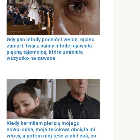
Gdy pan młody podniósł welon, ojciec
zamarł: twarz panny młodej ujawniła
piękną tajemnicę, która zmieniła
wszystko na zawsze.
Kiedy karmiłam piersią mojego
noworodka, moja teściowa obcięła mi
włosy, a potem mój teść zrobił coś, co