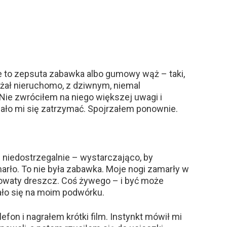
e to zepsuta zabawka albo gumowy wąż – taki,
Leżał nieruchomo, z dziwnym, niemal
Nie zwróciłem na niego większej uwagi i
zało mi się zatrzymać. Spojrzałem ponownie.
l niedostrzegalnie – wystarczająco, by
arło. To nie była zabawka. Moje nogi zamarły w
dowaty dreszcz. Coś żywego – i być może
ło się na moim podwórku.
on i nagrałem krótki film. Instynkt mówił mi