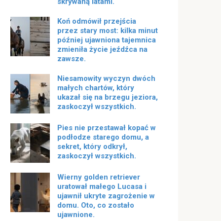
skrywaną latami.
Koń odmówił przejścia
przez stary most: kilka minut
później ujawniona tajemnica
zmieniła życie jeźdźca na
zawsze.
Niesamowity wyczyn dwóch
małych chartów, który
ukazał się na brzegu jeziora,
zaskoczył wszystkich.
Pies nie przestawał kopać w
podłodze starego domu, a
sekret, który odkrył,
zaskoczył wszystkich.
Wierny golden retriever
uratował małego Lucasa i
ujawnił ukryte zagrożenie w
domu. Oto, co zostało
ujawnione.