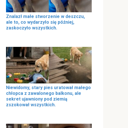
Znalazł małe stworzenie w deszczu,
ale to, co wydarzyło się później,
zaskoczyło wszystkich.
Niewidomy, stary pies uratował małego
chłopca z zawalonego balkonu, ale
sekret ujawniony pod ziemią
zszokował wszystkich.