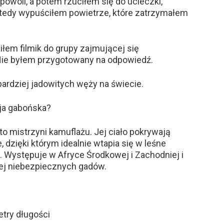
 powoli, a potem rzuciłem się do ucieczki,
tedy wypuściłem powietrze, które zatrzymałem
iłem filmik do grupy zajmującej się
Nie byłem przygotowany na odpowiedź.
bardziej jadowitych węży na świecie.
ija gabońska?
 to mistrzyni kamuflażu. Jej ciało pokrywają
 dzięki którym idealnie wtapia się w leśne
j. Występuje w Afryce Środkowej i Zachodniej i
iej niebezpiecznych gadów.
try długości