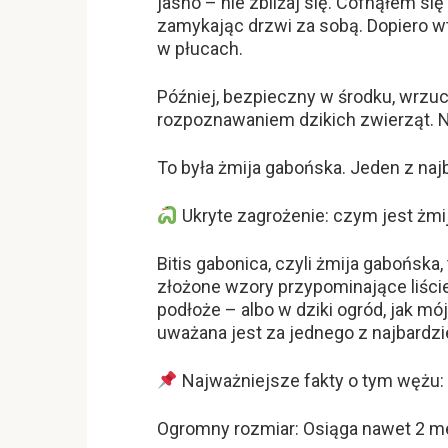
jasno – nie zbliżaj się. Cofnąłem się
zamykając drzwi za sobą. Dopiero w
w płucach.
Później, bezpieczny w środku, wrzuc
rozpoznawaniem dzikich zwierząt. 
To była żmija gabońska. Jeden z naj
Ukryte zagrożenie: czym jest żm
Bitis gabonica, czyli żmija gabońska,
złożone wzory przypominające liście,
podłoże – albo w dziki ogród, jak mó
uważana jest za jednego z najbardz
Najważniejsze fakty o tym wężu:
Ogromny rozmiar: Osiąga nawet 2 me