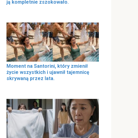
ją kompletnie zszokowało.
Moment na Santorini, który zmienił
życie wszystkich i ujawnił tajemnicę
skrywaną przez lata.