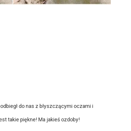
podbiegł do nas z błyszczącymi oczami i
t takie piękne! Ma jakieś ozdoby!