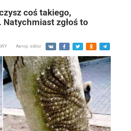
czysz coś takiego,
. Natychmiast zgłoś to
.
AWY
Автор:
editor