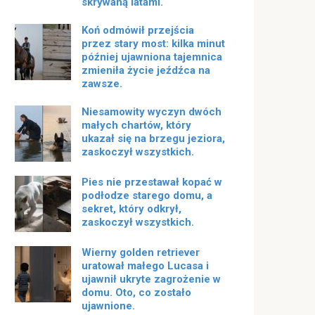
skrywaną latami.
Koń odmówił przejścia
przez stary most: kilka minut
później ujawniona tajemnica
zmieniła życie jeźdźca na
zawsze.
Niesamowity wyczyn dwóch
małych chartów, który
ukazał się na brzegu jeziora,
zaskoczył wszystkich.
Pies nie przestawał kopać w
podłodze starego domu, a
sekret, który odkrył,
zaskoczył wszystkich.
Wierny golden retriever
uratował małego Lucasa i
ujawnił ukryte zagrożenie w
domu. Oto, co zostało
ujawnione.