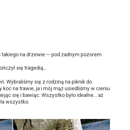
ś takiego na drzewie — pod żadnym pozorem
kończył się tragedią…
ń. Wybraliśmy się z rodziną na piknik do
 koc na trawie, ja i mój mąż usiedliśmy w cieniu
miejąc się i bawiąc. Wszystko było idealne… aż
niła wszystko.