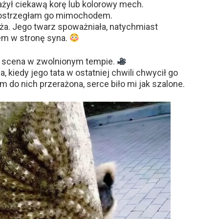
żył ciekawą korę lub kolorowy mech.
— ostrzegłam go mimochodem.
a. Jego twarz spoważniała, natychmiast
iem w stronę syna.
ak scena w zwolnionym tempie.
a, kiedy jego tata w ostatniej chwili chwycił go
m do nich przerażona, serce biło mi jak szalone.