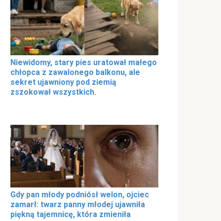
Niewidomy, stary pies uratował małego
chłopca z zawalonego balkonu, ale
sekret ujawniony pod ziemią
zszokował wszystkich.
Gdy pan młody podniósł welon, ojciec
zamarł: twarz panny młodej ujawniła
piękną tajemnicę, która zmieniła