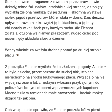
Stała za swoim straganem z owocami przez prawie dwie
dekady, mimo fal upałów i gradobicia. Jej stragan, osłonięty
wyblakłą zieloną markizą, był jej dumą – skromną wystawą
jabłek, jagód i przetworów, które robiła w domu. Dziś deszcz
spływał strużkami z krawędzi jej baldachimu, a jej buty
chlupotały w kałużach przy każdym ruchu. Ale Eleanor
została, otulona wełnianym płaszczem, nucąc cicho pod
nosem, gdy układała słoiki z dżemem.
Wtedy właśnie zauważyła drobną postać po drugiej stronie
placu.
Z początku Eleanor myślała, że to złudzenie pogody. Ale nie –
to było dziecko, przemoczone do suchej nitki, stojące
nieruchomo na środku brukowanego placu. Wyglądało na nie
więcej niż osiem lat, z mokrymi włosami przyklejonymi do
policzków i bosymi stopami w przemoczonych kapciach.
Mocno tuliła w ramionach małe stworzenie – kociak, mokry i
drżący, tak jak ona.
Coś w tej scenie sprawiło, że Eleanor poczuła ból w piersi.