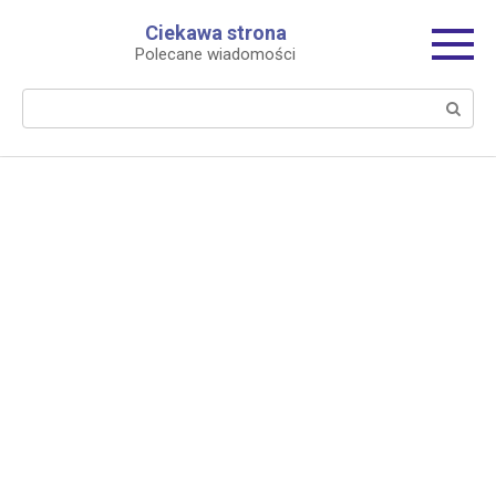
Перейти
Ciekawa strona
к
Polecane wiadomości
контенту
Поиск: