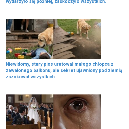
wydarzyło się później, zaskoczyło wszystkich.
Niewidomy, stary pies uratował małego chłopca z
zawalonego balkonu, ale sekret ujawniony pod ziemią
zszokował wszystkich.