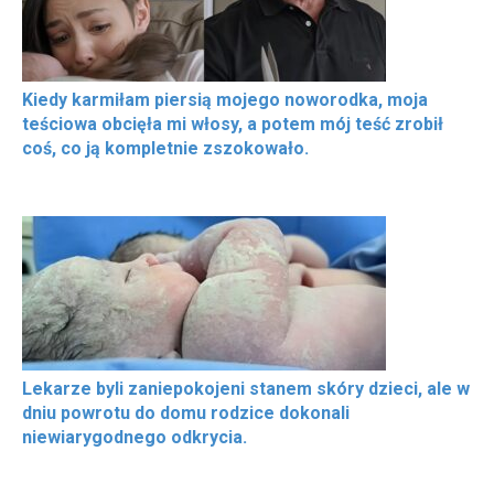
Kiedy karmiłam piersią mojego noworodka, moja
teściowa obcięła mi włosy, a potem mój teść zrobił
coś, co ją kompletnie zszokowało.
Lekarze byli zaniepokojeni stanem skóry dzieci, ale w
dniu powrotu do domu rodzice dokonali
niewiarygodnego odkrycia.