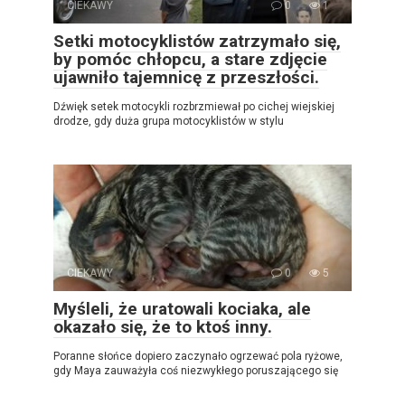
CIEKAWY
0
1
Setki motocyklistów zatrzymało się,
by pomóc chłopcu, a stare zdjęcie
ujawniło tajemnicę z przeszłości.
Dźwięk setek motocykli rozbrzmiewał po cichej wiejskiej
drodze, gdy duża grupa motocyklistów w stylu
CIEKAWY
0
5
Myśleli, że uratowali kociaka, ale
okazało się, że to ktoś inny.
Poranne słońce dopiero zaczynało ogrzewać pola ryżowe,
gdy Maya zauważyła coś niezwykłego poruszającego się