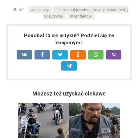
54
ciekawy
interesujący niesamowity niesamowity
pozytywny
tendencja
Podobał Ci się artykuł? Podziel się ze
znajomymi:
Możesz też uzyskać ciekawe