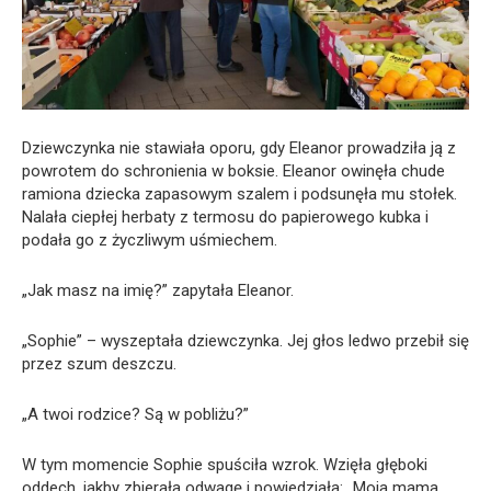
Dziewczynka nie stawiała oporu, gdy Eleanor prowadziła ją z
powrotem do schronienia w boksie. Eleanor owinęła chude
ramiona dziecka zapasowym szalem i podsunęła mu stołek.
Nalała ciepłej herbaty z termosu do papierowego kubka i
podała go z życzliwym uśmiechem.
„Jak masz na imię?” zapytała Eleanor.
„Sophie” – wyszeptała dziewczynka. Jej głos ledwo przebił się
przez szum deszczu.
„A twoi rodzice? Są w pobliżu?”
W tym momencie Sophie spuściła wzrok. Wzięła głęboki
oddech, jakby zbierała odwagę i powiedziała: „Moja mama