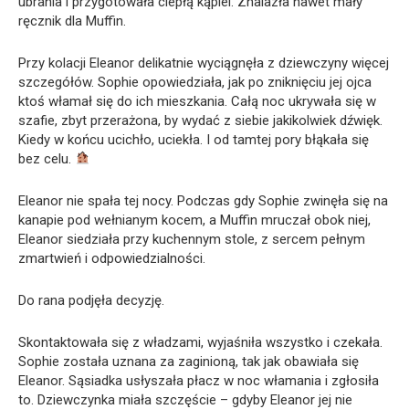
ubrania i przygotowała ciepłą kąpiel. Znalazła nawet mały
ręcznik dla Muffin.
Przy kolacji Eleanor delikatnie wyciągnęła z dziewczyny więcej
szczegółów. Sophie opowiedziała, jak po zniknięciu jej ojca
ktoś włamał się do ich mieszkania. Całą noc ukrywała się w
szafie, zbyt przerażona, by wydać z siebie jakikolwiek dźwięk.
Kiedy w końcu ucichło, uciekła. I od tamtej pory błąkała się
bez celu.
Eleanor nie spała tej nocy. Podczas gdy Sophie zwinęła się na
kanapie pod wełnianym kocem, a Muffin mruczał obok niej,
Eleanor siedziała przy kuchennym stole, z sercem pełnym
zmartwień i odpowiedzialności.
Do rana podjęła decyzję.
Skontaktowała się z władzami, wyjaśniła wszystko i czekała.
Sophie została uznana za zaginioną, tak jak obawiała się
Eleanor. Sąsiadka usłyszała płacz w noc włamania i zgłosiła
to. Dziewczynka miała szczęście – gdyby Eleanor jej nie