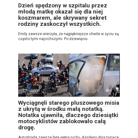
Dzień spędzony w szpitalu przez
młodą matkę okazał się dla niej
koszmarem, ale skrywany sekret
rodziny zaskoczył wszystkich.
Emily zawsze wierzyła, że najpiękniejsze chwile w życiu są
często tymi najcichszymi. Po dziewięciu
CIEKAWY
0
4
Wyciągnęli starego pluszowego misia
z ukrytą w środku małą notatką.
Notatka ujawniła, dlaczego dziesiątki
motocyklistów zablokowało całą
drogę.
Autostrada zawsze była pełna ruchu. Każdego dnia tysiące