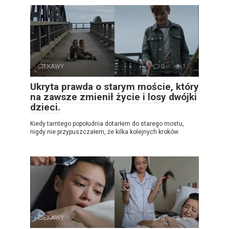
CIEKAWY
0
1
Ukryta prawda o starym moście, który
na zawsze zmienił życie i losy dwójki
dzieci.
Kiedy tamtego popołudnia dotarłem do starego mostu,
nigdy nie przypuszczałem, że kilka kolejnych kroków
CIEKAWY
0
9