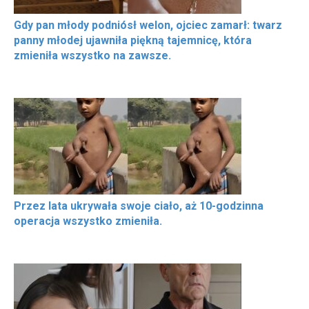
Gdy pan młody podniósł welon, ojciec zamarł: twarz
panny młodej ujawniła piękną tajemnicę, która
zmieniła wszystko na zawsze.
Przez lata ukrywała swoje ciało, aż 10-godzinna
operacja wszystko zmieniła.