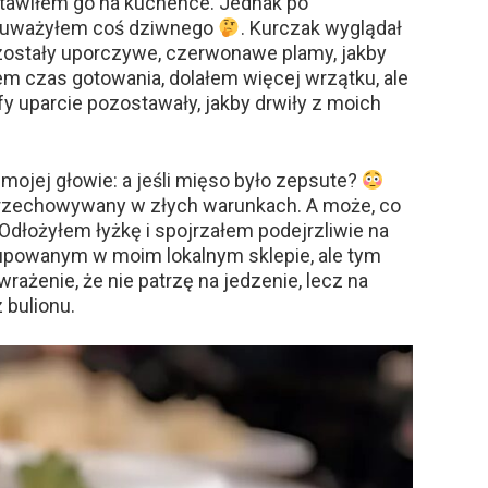
stawiłem go na kuchence. Jednak po
zauważyłem coś dziwnego
. Kurczak wyglądał
zostały uporczywe, czerwonawe plamy, jakby
m czas gotowania, dolałem więcej wrzątku, ale
fy uparcie pozostawały, jakby drwiły z moich
mojej głowie: a jeśli mięso było zepsute?
 przechowywany w złych warunkach. A może, co
 Odłożyłem łyżkę i spojrzałem podejrzliwie na
upowanym w moim lokalnym sklepie, ale tym
rażenie, że nie patrzę na jedzenie, lecz na
 bulionu.