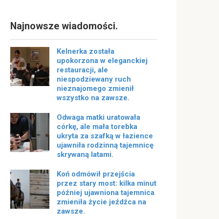
Najnowsze wiadomości.
Kelnerka została
upokorzona w eleganckiej
restauracji, ale
niespodziewany ruch
nieznajomego zmienił
wszystko na zawsze.
Odwaga matki uratowała
córkę, ale mała torebka
ukryta za szafką w łazience
ujawniła rodzinną tajemnicę
skrywaną latami.
Koń odmówił przejścia
przez stary most: kilka minut
później ujawniona tajemnica
zmieniła życie jeźdźca na
zawsze.