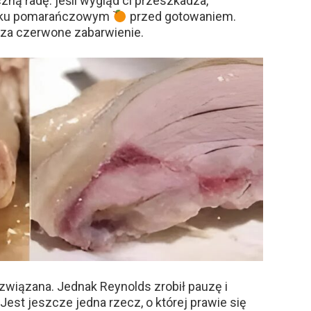
czną radę: jeśli wygląd ci przeszkadza,
soku pomarańczowym
przed gotowaniem.
za czerwone zabarwienie.
związana. Jednak Reynolds zrobił pauzę i
est jeszcze jedna rzecz, o której prawie się