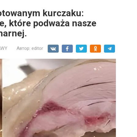
otowanym kurczaku:
e, które podważa nasze
narnej.
AWY
Автор:
editor