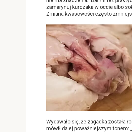
nie ma znaczenia.” Dał mi też prakty
zamarynuj kurczaka w occie albo 
Zmiana kwasowości często zmniejs
Wydawało się, że zagadka została ro
mówił dalej poważniejszym tonem: „J