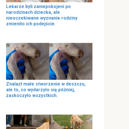
Lekarze byli zaniepokojeni po
narodzinach dziecka, ale
nieoczekiwane wyznanie rodziny
zmieniło ich podejście.
Znalazł małe stworzenie w deszczu,
ale to, co wydarzyło się później,
zaskoczyło wszystkich.