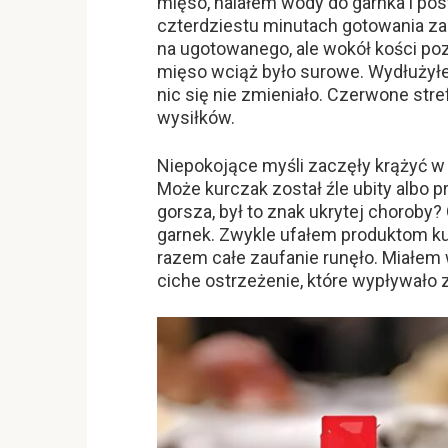
mięso, nalałem wody do garnka i po
czterdziestu minutach gotowania 
na ugotowanego, ale wokół kości po
mięso wciąż było surowe. Wydłużyłe
nic się nie zmieniało. Czerwone stre
wysiłków.
Niepokojące myśli zaczęły krążyć w 
Może kurczak został źle ubity albo
gorsza, był to znak ukrytej choroby?
garnek. Zwykle ufałem produktom k
razem całe zaufanie runęło. Miałem w
ciche ostrzeżenie, które wypływało z