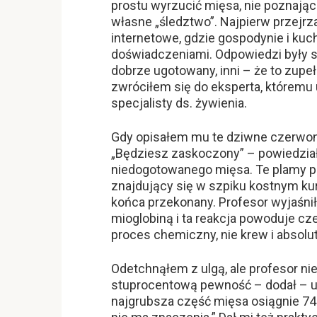
prostu wyrzucić mięsa, nie poznają
własne „śledztwo”. Najpierw przejrz
internetowe, gdzie gospodynie i kuc
doświadczeniami. Odpowiedzi były spr
dobrze ugotowany, inni – że to zupeł
zwróciłem się do eksperta, któremu
specjalisty ds. żywienia.
Gdy opisałem mu te dziwne czerwone
„Będziesz zaskoczony” – powiedział 
niedogotowanego mięsa. Te plamy po
znajdujący się w szpiku kostnym ku
końca przekonany. Profesor wyjaśnił
mioglobiną i ta reakcja powoduje cz
proces chemiczny, nie krew i absolut
Odetchnąłem z ulgą, ale profesor ni
stuprocentową pewność – dodał – 
najgrubsza część mięsa osiągnie 74 °