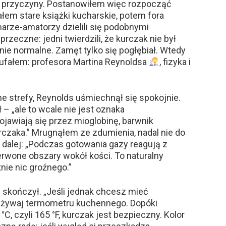
c przyczyny. Postanowiłem więc rozpocząć
ałem stare książki kucharskie, potem fora
harze-amatorzy dzielili się podobnymi
zeczne: jedni twierdzili, że kurczak nie był
nie normalne. Zamęt tylko się pogłębiał. Wtedy
 ufałem: profesora Martina Reynoldsa
, fizyka i
 strefy, Reynolds uśmiechnął się spokojnie.
– „ale to wcale nie jest oznaka
jawiają się przez mioglobinę, barwnik
rczaka.” Mrugnąłem ze zdumienia, nadal nie do
 dalej: „Podczas gotowania gazy reagują z
erwone obszary wokół kości. To naturalny
nie nic groźnego.”
e skończył. „Jeśli jednak chcesz mieć
używaj termometru kuchennego. Dopóki
C, czyli 165 °F, kurczak jest bezpieczny. Kolor