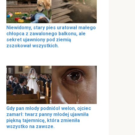
Niewidomy, stary pies uratował małego
chłopca z zawalonego balkonu, ale
sekret ujawniony pod ziemią
zszokował wszystkich.
Gdy pan młody podniósł welon, ojciec
zamarł: twarz panny młodej ujawniła
piękną tajemnicę, która zmieniła
wszystko na zawsze.