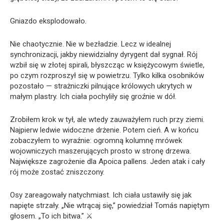
Gniazdo eksplodowało.
Nie chaotycznie. Nie w bezładzie. Lecz w idealnej
synchronizacji, jakby niewidzialny dyrygent dał sygnał. Rój
wzbił się w złotej spirali, błyszcząc w księżycowym świetle,
po czym rozproszył się w powietrzu. Tylko kilka osobników
pozostało — strażniczki pilnujące królowych ukrytych w
małym plastry. Ich ciała pochyliły się groźnie w dół.
Zrobiłem krok w tył, ale wtedy zauważyłem ruch przy ziemi.
Najpierw ledwie widoczne drżenie. Potem cień. A w końcu
zobaczyłem to wyraźnie: ogromną kolumnę mrówek
wojowniczych maszerujących prosto w stronę drzewa.
Największe zagrożenie dla Apoica pallens. Jeden atak i cały
rój może zostać zniszczony.
Osy zareagowały natychmiast. Ich ciała ustawiły się jak
napięte strzały. „Nie wtrącaj się,” powiedział Tomás napiętym
głosem. „To ich bitwa.” ⚔️