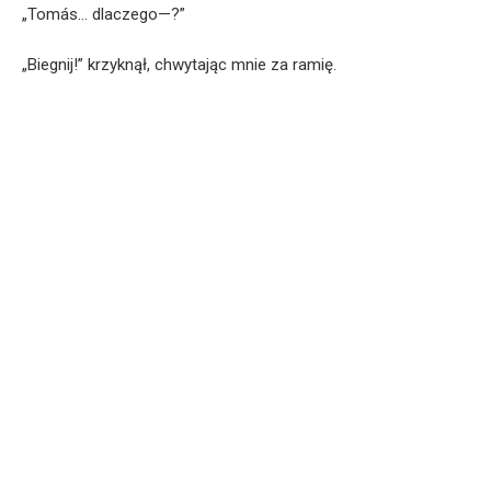
„Tomás… dlaczego—?”
„Biegnij!” krzyknął, chwytając mnie za ramię.