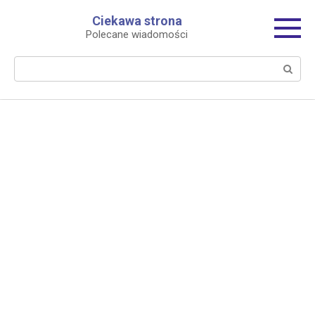
Перейти
Ciekawa strona
к
Polecane wiadomości
контенту
Поиск: