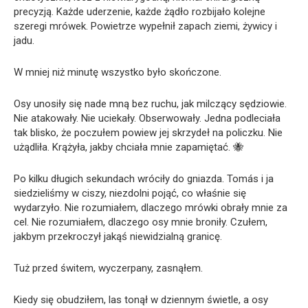
precyzją. Każde uderzenie, każde żądło rozbijało kolejne
szeregi mrówek. Powietrze wypełnił zapach ziemi, żywicy i
jadu.
W mniej niż minutę wszystko było skończone.
Osy unosiły się nade mną bez ruchu, jak milczący sędziowie.
Nie atakowały. Nie uciekały. Obserwowały. Jedna podleciała
tak blisko, że poczułem powiew jej skrzydeł na policzku. Nie
użądliła. Krążyła, jakby chciała mnie zapamiętać. 🐝
Po kilku długich sekundach wróciły do gniazda. Tomás i ja
siedzieliśmy w ciszy, niezdolni pojąć, co właśnie się
wydarzyło. Nie rozumiałem, dlaczego mrówki obrały mnie za
cel. Nie rozumiałem, dlaczego osy mnie broniły. Czułem,
jakbym przekroczył jakąś niewidzialną granicę.
Tuż przed świtem, wyczerpany, zasnąłem.
Kiedy się obudziłem, las tonął w dziennym świetle, a osy