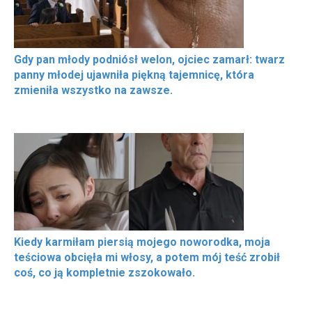
Gdy pan młody podniósł welon, ojciec zamarł: twarz
panny młodej ujawniła piękną tajemnicę, która
zmieniła wszystko na zawsze.
Kiedy karmiłam piersią mojego noworodka, moja
teściowa obcięła mi włosy, a potem mój teść zrobił
coś, co ją kompletnie zszokowało.