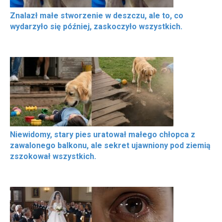
Znalazł małe stworzenie w deszczu, ale to, co
wydarzyło się później, zaskoczyło wszystkich.
Niewidomy, stary pies uratował małego chłopca z
zawalonego balkonu, ale sekret ujawniony pod ziemią
zszokował wszystkich.