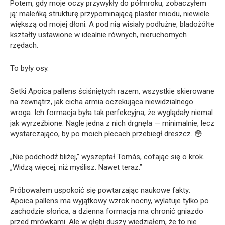
Potem, gdy moje oczy przywykły do półmroku, zobaczyłem
ją: maleńką strukturę przypominającą plaster miodu, niewiele
większą od mojej dłoni. A pod nią wisiały podłużne, bladożółte
kształty ustawione w idealnie równych, nieruchomych
rzędach.
To były osy.
Setki Apoica pallens ściśniętych razem, wszystkie skierowane
na zewnątrz, jak cicha armia oczekująca niewidzialnego
wroga. Ich formacja była tak perfekcyjna, że wyglądały niemal
jak wyrzeźbione. Nagle jedna z nich drgnęła — minimalnie, lecz
wystarczająco, by po moich plecach przebiegł dreszcz. 😳
„Nie podchodź bliżej,” wyszeptał Tomás, cofając się o krok.
„Widzą więcej, niż myślisz. Nawet teraz.”
Próbowałem uspokoić się powtarzając naukowe fakty:
Apoica pallens ma wyjątkowy wzrok nocny, wylatuje tylko po
zachodzie słońca, a dzienna formacja ma chronić gniazdo
przed mrówkami. Ale w głębi duszy wiedziałem, że to nie