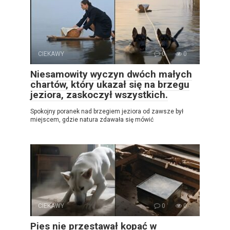
CIEKAWY
0
0
Niesamowity wyczyn dwóch małych
chartów, który ukazał się na brzegu
jeziora, zaskoczył wszystkich.
Spokojny poranek nad brzegiem jeziora od zawsze był
miejscem, gdzie natura zdawała się mówić
CIEKAWY
0
0
Pies nie przestawał kopać w