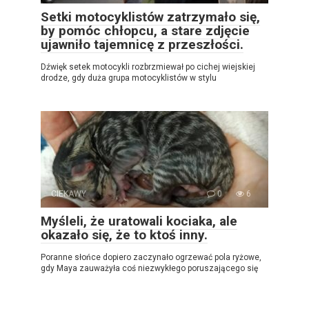
Setki motocyklistów zatrzymało się,
by pomóc chłopcu, a stare zdjęcie
ujawniło tajemnicę z przeszłości.
Dźwięk setek motocykli rozbrzmiewał po cichej wiejskiej
drodze, gdy duża grupa motocyklistów w stylu
CIEKAWY
0
6
Myśleli, że uratowali kociaka, ale
okazało się, że to ktoś inny.
Poranne słońce dopiero zaczynało ogrzewać pola ryżowe,
gdy Maya zauważyła coś niezwykłego poruszającego się