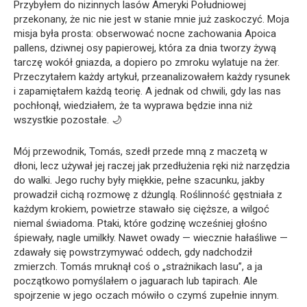
Przybyłem do nizinnych lasów Ameryki Południowej
przekonany, że nic nie jest w stanie mnie już zaskoczyć. Moja
misja była prosta: obserwować nocne zachowania Apoica
pallens, dziwnej osy papierowej, która za dnia tworzy żywą
tarczę wokół gniazda, a dopiero po zmroku wylatuje na żer.
Przeczytałem każdy artykuł, przeanalizowałem każdy rysunek
i zapamiętałem każdą teorię. A jednak od chwili, gdy las nas
pochłonął, wiedziałem, że ta wyprawa będzie inna niż
wszystkie pozostałe. 🌙
Mój przewodnik, Tomás, szedł przede mną z maczetą w
dłoni, lecz używał jej raczej jak przedłużenia ręki niż narzędzia
do walki. Jego ruchy były miękkie, pełne szacunku, jakby
prowadził cichą rozmowę z dżunglą. Roślinność gęstniała z
każdym krokiem, powietrze stawało się cięższe, a wilgoć
niemal świadoma. Ptaki, które godzinę wcześniej głośno
śpiewały, nagle umilkły. Nawet owady — wiecznie hałaśliwe —
zdawały się powstrzymywać oddech, gdy nadchodził
zmierzch. Tomás mruknął coś o „strażnikach lasu”, a ja
początkowo pomyślałem o jaguarach lub tapirach. Ale
spojrzenie w jego oczach mówiło o czymś zupełnie innym.