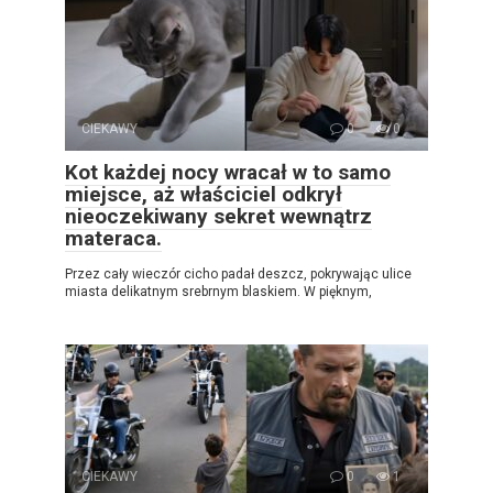
CIEKAWY
0
0
Kot każdej nocy wracał w to samo
miejsce, aż właściciel odkrył
nieoczekiwany sekret wewnątrz
materaca.
Przez cały wieczór cicho padał deszcz, pokrywając ulice
miasta delikatnym srebrnym blaskiem. W pięknym,
CIEKAWY
0
1