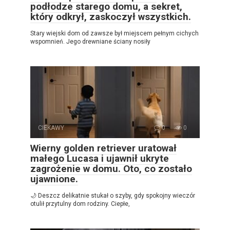
podłodze starego domu, a sekret,
który odkrył, zaskoczył wszystkich.
Stary wiejski dom od zawsze był miejscem pełnym cichych
wspomnień. Jego drewniane ściany nosiły
CIEKAWY
0
0
Wierny golden retriever uratował
małego Lucasa i ujawnił ukryte
zagrożenie w domu. Oto, co zostało
ujawnione.
🌙 Deszcz delikatnie stukał o szyby, gdy spokojny wieczór
otulił przytulny dom rodziny. Ciepłe,