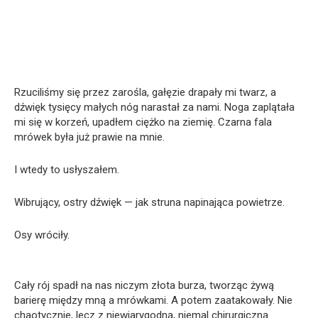
Rzuciliśmy się przez zarośla, gałęzie drapały mi twarz, a
dźwięk tysięcy małych nóg narastał za nami. Noga zaplątała
mi się w korzeń, upadłem ciężko na ziemię. Czarna fala
mrówek była już prawie na mnie.
I wtedy to usłyszałem.
Wibrujący, ostry dźwięk — jak struna napinająca powietrze.
Osy wróciły.
Cały rój spadł na nas niczym złota burza, tworząc żywą
barierę między mną a mrówkami. A potem zaatakowały. Nie
chaotycznie, lecz z niewiarygodną, niemal chirurgiczną