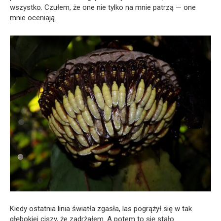
wszystko. Czułem, że one nie tylko na mnie patrzą — one
mnie oceniają.
Kiedy ostatnia linia światła zgasła, las pogrążył się w tak
głębokiej ciszy, że zadrżałem. A potem to się stało.