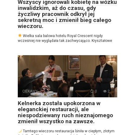
Wszyscy ignorowali kobietę na wózku
inwalidzkim, aż do czasu, gdy
życzliwy pracownik odkrył jej
sekretną moc i zmienił bieg całego
wieczoru.
Wielka sala balowa hotelu Royal Crescent nigdy
wcześniej nie wyglądała tak zachwycająco. Kryształowe
CIEKAWY
0
2
Kelnerka została upokorzona w
eleganckiej restauracji, ale
niespodziewany ruch nieznajomego
zmienił wszystko na zawsze.
Tamtego wieczoru restauracja lśniła w ciepłym, złotym