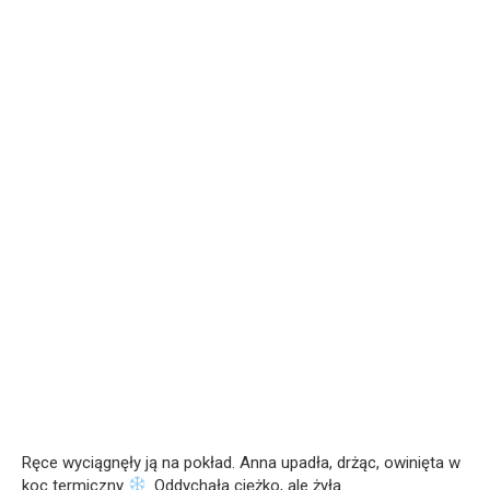
Ręce wyciągnęły ją na pokład. Anna upadła, drżąc, owinięta w
koc termiczny
. Oddychała ciężko, ale żyła.