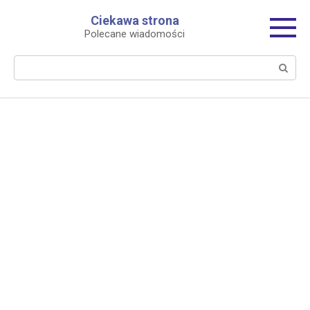
Перейти
Ciekawa strona
к
Polecane wiadomości
контенту
Поиск: