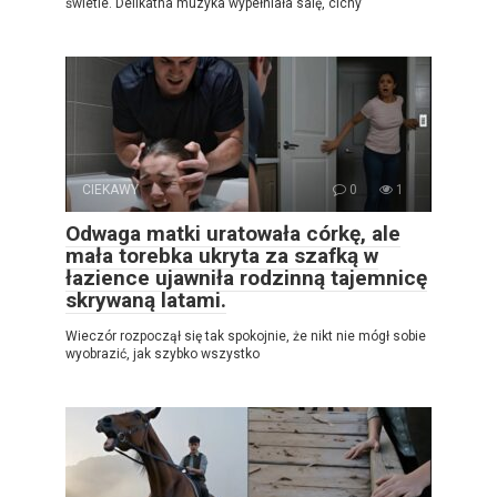
świetle. Delikatna muzyka wypełniała salę, cichy
CIEKAWY
0
1
Odwaga matki uratowała córkę, ale
mała torebka ukryta za szafką w
łazience ujawniła rodzinną tajemnicę
skrywaną latami.
Wieczór rozpoczął się tak spokojnie, że nikt nie mógł sobie
wyobrazić, jak szybko wszystko