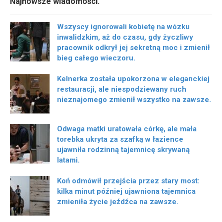
Najnowsze wiadomości.
Wszyscy ignorowali kobietę na wózku
inwalidzkim, aż do czasu, gdy życzliwy
pracownik odkrył jej sekretną moc i zmienił
bieg całego wieczoru.
Kelnerka została upokorzona w eleganckiej
restauracji, ale niespodziewany ruch
nieznajomego zmienił wszystko na zawsze.
Odwaga matki uratowała córkę, ale mała
torebka ukryta za szafką w łazience
ujawniła rodzinną tajemnicę skrywaną
latami.
Koń odmówił przejścia przez stary most:
kilka minut później ujawniona tajemnica
zmieniła życie jeźdźca na zawsze.