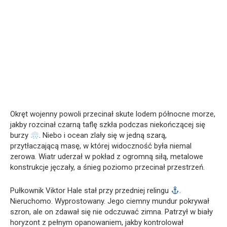
Okręt wojenny powoli przecinał skute lodem północne morze,
jakby rozcinał czarną taflę szkła podczas niekończącej się
burzy
. Niebo i ocean zlały się w jedną szarą,
przytłaczającą masę, w której widoczność była niemal
zerowa. Wiatr uderzał w pokład z ogromną siłą, metalowe
konstrukcje jęczały, a śnieg poziomo przecinał przestrzeń.
Pułkownik Viktor Hale stał przy przedniej relingu
.
Nieruchomo. Wyprostowany. Jego ciemny mundur pokrywał
szron, ale on zdawał się nie odczuwać zimna. Patrzył w biały
horyzont z pełnym opanowaniem, jakby kontrolował