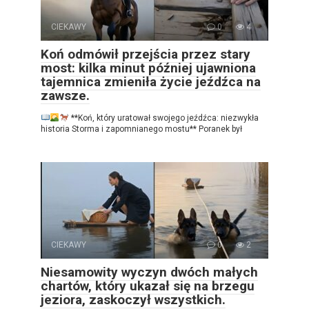
CIEKAWY
0
4
Koń odmówił przejścia przez stary
most: kilka minut później ujawniona
tajemnica zmieniła życie jeźdźca na
zawsze.
**Koń, który uratował swojego jeźdźca: niezwykła
historia Storma i zapomnianego mostu** Poranek był
CIEKAWY
0
2
Niesamowity wyczyn dwóch małych
chartów, który ukazał się na brzegu
jeziora, zaskoczył wszystkich.