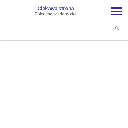
Перейти
Ciekawa strona
к
Polecane wiadomości
контенту
Поиск: