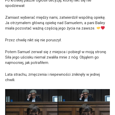
Po krótkiej pauzie ogłosił decyzję, której nikt się nie
spodziewał.
Zamiast wybierać między nami, zatwierdził wspólną opiekę.
Ja otrzymałem główną opiekę nad Samuelem, a pani Bailey
miała pozostać ważną częścią jego życia na zawsze.
Przez chwilę nikt się nie poruszył.
Potem Samuel zerwał się z miejsca i pobiegł w moją stronę.
Siła jego uścisku niemal zwaliła mnie z nóg. Objąłem go
najmocniej, jak potrafiłem.
Lata strachu, zmęczenia i niepewności zniknęły w jednej
chwili.