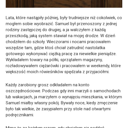
Lata, które nastąpiły później, były trudniejsze niż cokolwiek, co
mogłem sobie wyobrazić. Samuel był przenoszony z jednej
rodziny zastępczej do drugiej, a ja walczyłem z każdą
przeszkodą, jaką system stawiał na mojej drodze. W dzień
chodziłem do szkoły. Wieczorami i nocami pracowałem
wszędzie tam, gdzie ktoś chciał zatrudnić nastolatka
gotowego wykonywać ciężką pracę za niewielkie pieniądze.
Wykładałem towary na półki, sprzątałem magazyny,
rozładowywałem ciężarówki i pracowałem w weekendy, które
większość moich rówieśników spędzała z przyjaciółmi.
Każdy zarobiony grosz odkładałem na konto
oszczędnościowe. Podczas gdy inni marzyli o samochodach
lub wakacjach, ja marzyłem o wynajęciu mieszkania, w którym
Samuel miałby własny pokój. Bywały noce, kiedy zmęczenie
było tak wielkie, że zasypiałem przy stole nad otwartymi
podręcznikami.
Mimo to za każdym razem, gdy chciałem się poddać,