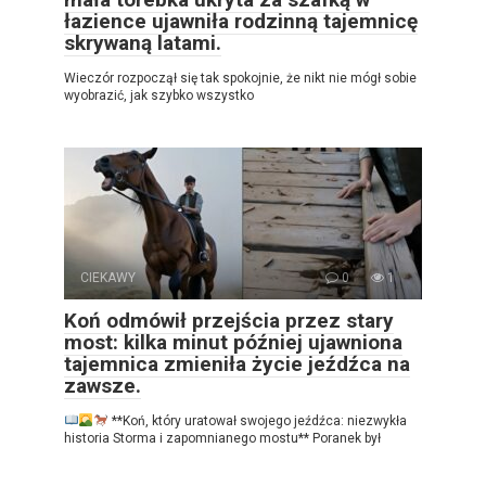
łazience ujawniła rodzinną tajemnicę
skrywaną latami.
Wieczór rozpoczął się tak spokojnie, że nikt nie mógł sobie
wyobrazić, jak szybko wszystko
CIEKAWY
0
1
Koń odmówił przejścia przez stary
most: kilka minut później ujawniona
tajemnica zmieniła życie jeźdźca na
zawsze.
**Koń, który uratował swojego jeźdźca: niezwykła
historia Storma i zapomnianego mostu** Poranek był