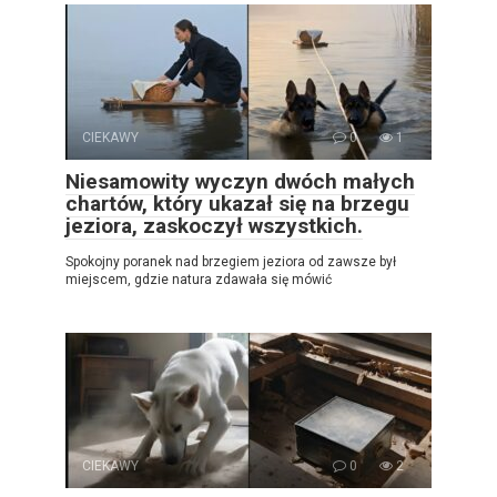
CIEKAWY
0
1
Niesamowity wyczyn dwóch małych
chartów, który ukazał się na brzegu
jeziora, zaskoczył wszystkich.
Spokojny poranek nad brzegiem jeziora od zawsze był
miejscem, gdzie natura zdawała się mówić
CIEKAWY
0
2