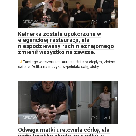
CIEKAWY
0
2
Kelnerka została upokorzona w
eleganckiej restauracji, ale
niespodziewany ruch nieznajomego
zmienił wszystko na zawsze.
Tamtego wieczoru restauracja lśniła w ciepłym, złotym
świetle. Delikatna muzyka wypełniała salę, cichy
CIEKAWY
0
1
Odwaga matki uratowała córkę, ale
mała torebka ukryta za szafką w