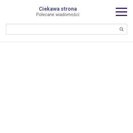
Перейти
Ciekawa strona
к
Polecane wiadomości
контенту
Поиск: