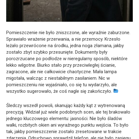
Pomieszczenie nie było zniszczone, ale wyraźnie zaburzone.
Sprawiało wrażenie przerwania, a nie przemocy. Krzesło
leżało przewrócone na środku, jedna noga złamana, jakby
zostało zbyt szybko przesunięte. Dokumenty były
porozrzucane po podłodze w nieregularny sposób, niektóre
lekko wilgotne. Biurko stało przy przeciwległej ścianie,
zagracone, ale nie całkowicie chaotyczne. Mała lampa
migotała, walcząc z niestabilnym zasilaniem. Nic w
pomieszczeniu nie wyjaśniało, co się tu wydarzyło, ale
wszystko sugerowało, że coś nagle się zakończyło.
Śledczy wszedł powoli, skanując każdy kąt z wytrenowaną
precyzją. Widział już wiele podobnych scen, ale tej brakowało
jednego kluczowego elementu: jasności. Nie było śladów
walki, rozbitych okien ani wyraźnego punktu wejścia. To było
tak, jakby pomieszczenie zostało zresetowane w trakcie
zdarzenia. Odruchowo sprawdził telefon, ale nie było zasięgu