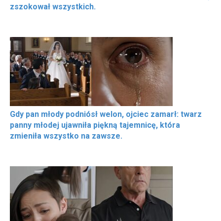
zszokował wszystkich.
Gdy pan młody podniósł welon, ojciec zamarł: twarz
panny młodej ujawniła piękną tajemnicę, która
zmieniła wszystko na zawsze.