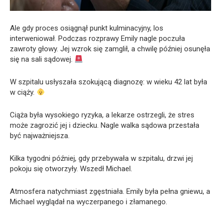
Ale gdy proces osiągnął punkt kulminacyjny, los
interweniował. Podczas rozprawy Emily nagle poczuła
zawroty głowy. Jej wzrok się zamglił, a chwilę później osunęła
się na sali sądowej.
W szpitalu usłyszała szokującą diagnozę: w wieku 42 lat była
w ciąży.
Ciąża była wysokiego ryzyka, a lekarze ostrzegli, że stres
może zagrozić jej i dziecku. Nagle walka sądowa przestała
być najważniejsza.
Kilka tygodni później, gdy przebywała w szpitalu, drzwi jej
pokoju się otworzyły. Wszedł Michael.
Atmosfera natychmiast zgęstniała. Emily była pełna gniewu, a
Michael wyglądał na wyczerpanego i złamanego.