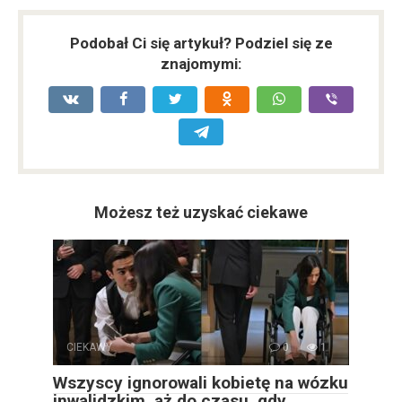
Podobał Ci się artykuł? Podziel się ze
znajomymi:
Możesz też uzyskać ciekawe
CIEKAWY
0
1
Wszyscy ignorowali kobietę na wózku
inwalidzkim, aż do czasu, gdy