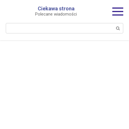
Перейти
Ciekawa strona
к
Polecane wiadomości
контенту
Поиск: