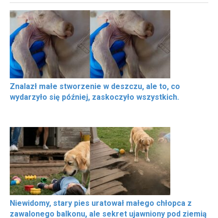
Znalazł małe stworzenie w deszczu, ale to, co
wydarzyło się później, zaskoczyło wszystkich.
Niewidomy, stary pies uratował małego chłopca z
zawalonego balkonu, ale sekret ujawniony pod ziemią