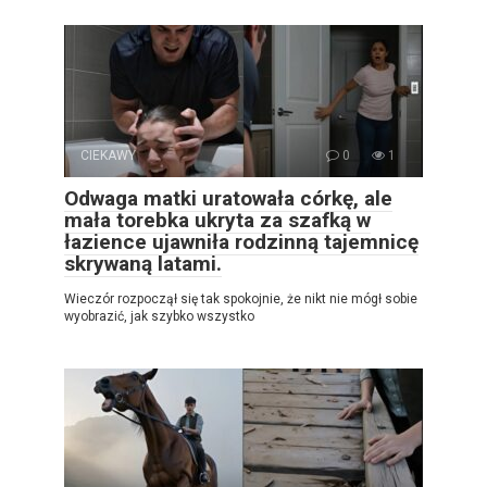
CIEKAWY
0
1
Odwaga matki uratowała córkę, ale
mała torebka ukryta za szafką w
łazience ujawniła rodzinną tajemnicę
skrywaną latami.
Wieczór rozpoczął się tak spokojnie, że nikt nie mógł sobie
wyobrazić, jak szybko wszystko