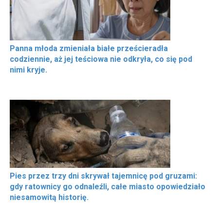
Panna młoda zmieniała białe prześcieradła
codziennie, aż jej teściowa nie odkryła, co się pod
nimi kryje.
Pies przez trzy dni skrywał tajemnicę pod gruzami:
gdy ratownicy go odnaleźli, całe miasto opowiedziało
niesamowitą historię.