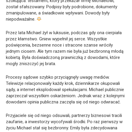
szokująca: testament, który przekazał firmę Michaelowi,
został sfałszowany. Podpisy były podrobione, dokumenty
zmanipulowane, a świadkowie wpływani. Dowody były
niepodważalne.
Przez lata Michael żył w luksusie, podczas gdy ona cierpiała
przez kłamstwo. Gniew wypełnił jej serce. Wszystkie
poświęcenia, bezsenne noce i stracone szanse wróciły
jednym ciosem. Ale tym razem nie była już bezbronną młodą
kobietą. Była doświadczoną prawniczką z dowodami, które
mogły zniszczyć jej brata.
Procesy sądowe szybko przyciągnęły uwagę mediów.
Telewizje relacjonowały każdy krok, dziennikarze okupowali
sądy, a internet eksplodował spekulacjami. Michael publicznie
zaprzeczał wszystkim oskarżeniom. Jednak wraz z kolejnymi
dowodami opinia publiczna zaczęła się od niego odwracać.
Przyjaciele się od niego odsuwali, partnerzy biznesowi tracili
zaufanie, a inwestorzy wycofywali środki. Po raz pierwszy w
życiu Michael stał się bezbronny. Emily była zdecydowana