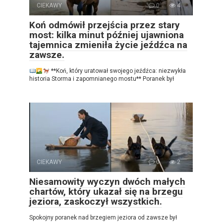
CIEKAWY
0
4
Koń odmówił przejścia przez stary
most: kilka minut później ujawniona
tajemnica zmieniła życie jeźdźca na
zawsze.
**Koń, który uratował swojego jeźdźca: niezwykła
historia Storma i zapomnianego mostu** Poranek był
CIEKAWY
0
2
Niesamowity wyczyn dwóch małych
chartów, który ukazał się na brzegu
jeziora, zaskoczył wszystkich.
Spokojny poranek nad brzegiem jeziora od zawsze był