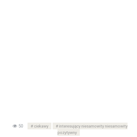
50
ciekawy
interesujący niesamowity niesamowity
pozytywny