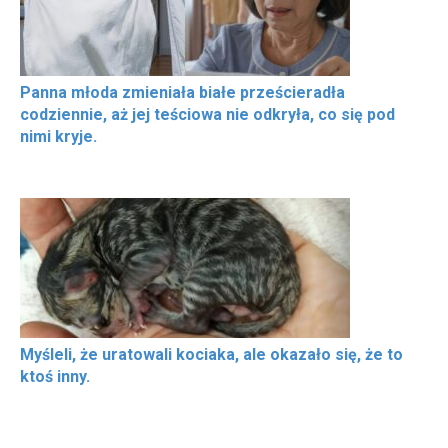
Panna młoda zmieniała białe prześcieradła
codziennie, aż jej teściowa nie odkryła, co się pod
nimi kryje.
Myśleli, że uratowali kociaka, ale okazało się, że to
ktoś inny.