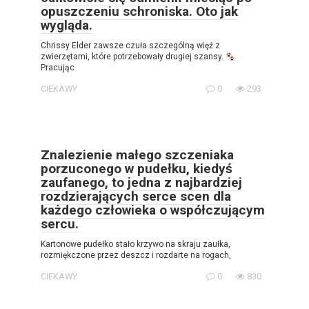
opuszczeniu schroniska. Oto jak
wygląda.
Chrissy Elder zawsze czuła szczególną więź z
zwierzętami, które potrzebowały drugiej szansy.
Pracując
CIEKAWY
0
293
Znalezienie małego szczeniaka
porzuconego w pudełku, kiedyś
zaufanego, to jedna z najbardziej
rozdzierających serce scen dla
każdego człowieka o współczującym
sercu.
Kartonowe pudełko stało krzywo na skraju zaułka,
rozmiękczone przez deszcz i rozdarte na rogach,
CIEKAWY
0
830