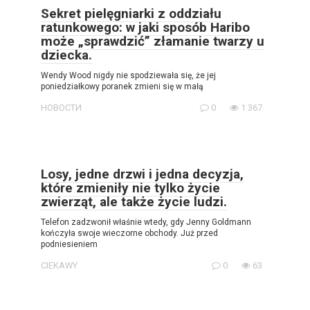
Sekret pielęgniarki z oddziału
ratunkowego: w jaki sposób Haribo
może „sprawdzić” złamanie twarzy u
dziecka.
Wendy Wood nigdy nie spodziewała się, że jej
poniedziałkowy poranek zmieni się w małą
НОВОСТИ
0
1 367
Losy, jedne drzwi i jedna decyzja,
które zmieniły nie tylko życie
zwierząt, ale także życie ludzi.
Telefon zadzwonił właśnie wtedy, gdy Jenny Goldmann
kończyła swoje wieczorne obchody. Już przed
podniesieniem
CIEKAWY
0
63