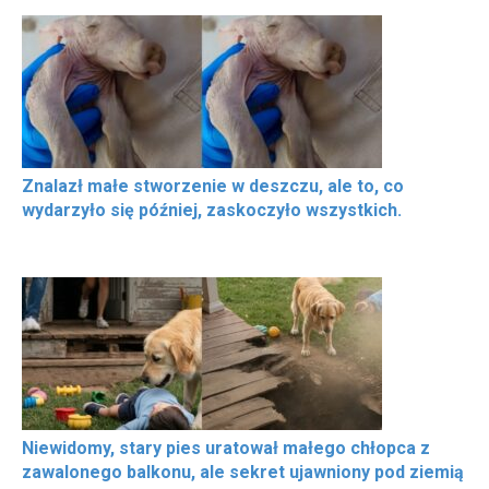
Znalazł małe stworzenie w deszczu, ale to, co
wydarzyło się później, zaskoczyło wszystkich.
Niewidomy, stary pies uratował małego chłopca z
zawalonego balkonu, ale sekret ujawniony pod ziemią