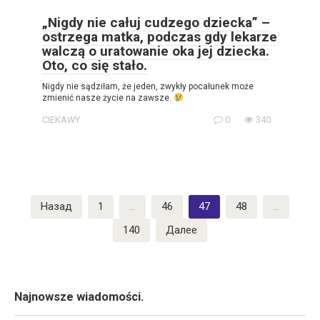
„Nigdy nie całuj cudzego dziecka” –
ostrzega matka, podczas gdy lekarze
walczą o uratowanie oka jej dziecka.
Oto, co się stało.
Nigdy nie sądziłam, że jeden, zwykły pocałunek może
zmienić nasze życie na zawsze.
CIEKAWY
0
340
Пагинация
Назад
1
…
46
47
48
…
записей
140
Далее
Najnowsze wiadomości.