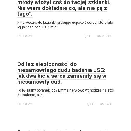
młody włożył coś do twojej szklanki.
Nie wiem dokładnie co, ale nie pij z
tego”.
Nina weszła do łazienki, próbując uspokoić serce, które biło
jej jak szalone. Dziś miał
CIEKAWY
0
2 300
Od łez niepłodności do
niesamowitego cudu badania USG:
jak dwa bicia serca zamieniły się w
niesamowity cud.
To był jasny poranek, gdy Emma nerwowo wchodziła na stół
do badania, a jej
CIEKAWY
0
143