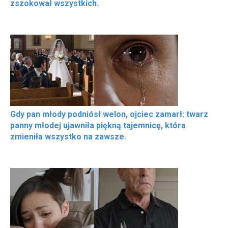
zszokował wszystkich.
Gdy pan młody podniósł welon, ojciec zamarł: twarz
panny młodej ujawniła piękną tajemnicę, która
zmieniła wszystko na zawsze.