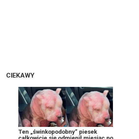
CIEKAWY
Ten „świnkopodobny” piesek
całkowicie się odmienił miesiąc po