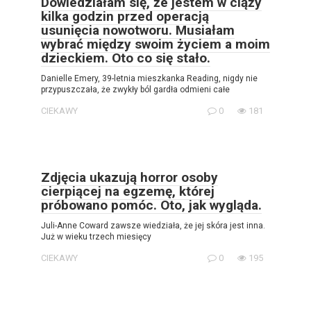
Dowiedziałam się, że jestem w ciąży
kilka godzin przed operacją
usunięcia nowotworu. Musiałam
wybrać między swoim życiem a moim
dzieckiem. Oto co się stało.
Danielle Emery, 39-letnia mieszkanka Reading, nigdy nie
przypuszczała, że zwykły ból gardła odmieni całe
CIEKAWY
0
181
Zdjęcia ukazują horror osoby
cierpiącej na egzemę, której
próbowano pomóc. Oto, jak wygląda.
Juli-Anne Coward zawsze wiedziała, że jej skóra jest inna.
Już w wieku trzech miesięcy
CIEKAWY
0
195