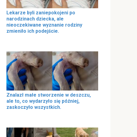
Lekarze byli zaniepokojeni po
narodzinach dziecka, ale
nieoczekiwane wyznanie rodziny
zmieniło ich podejście.
Znalazł małe stworzenie w deszczu,
ale to, co wydarzyło się później,
zaskoczyło wszystkich.