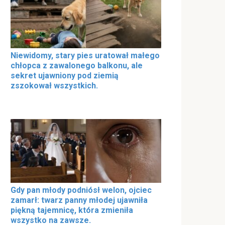
Niewidomy, stary pies uratował małego
chłopca z zawalonego balkonu, ale
sekret ujawniony pod ziemią
zszokował wszystkich.
Gdy pan młody podniósł welon, ojciec
zamarł: twarz panny młodej ujawniła
piękną tajemnicę, która zmieniła
wszystko na zawsze.