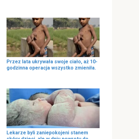
Przez lata ukrywała swoje ciało, aż 10-
godzinna operacja wszystko zmieniła.
Lekarze byli zaniepokojeni stanem
skóry dzieci, ale w dniu powrotu do